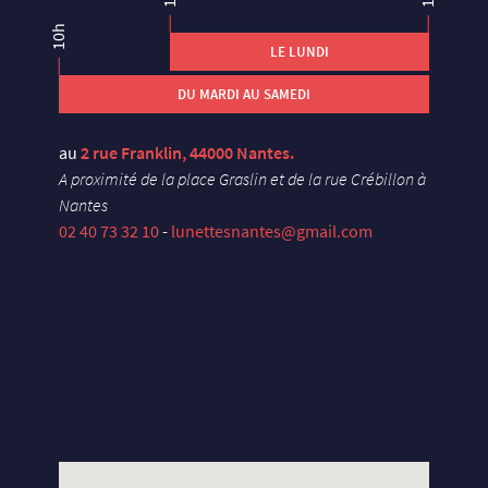
10h
LE LUNDI
DU MARDI AU SAMEDI
au
2 rue Franklin, 44000 Nantes.
A proximité de la place Graslin et de la rue Crébillon à
Nantes
02 40 73 32 10
-
lunettesnantes@gmail.com
X
U
E
Y
S
E