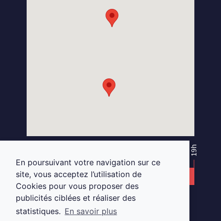
L
S
N
A
D
X
U
E
Y
S
E
L
M
A
R
G
A
T
S
N
I
K
O
O
B
E
C
A
F
10h
19h
13h30
14h30
En poursuivant votre navigation sur ce
site, vous acceptez l’utilisation de
DU MARDI AU SAMEDI
Cookies pour vous proposer des
publicités ciblées et réaliser des
au
18 Place Viarme, 44000 Nantes.
statistiques.
En savoir plus
02 28 29 88 32
-
nantes.opticien@gmail.com