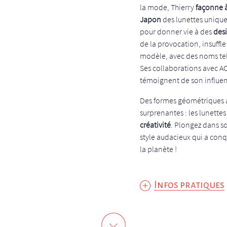
la mode, Thierry
façonne à
Japon
des lunettes uniques
pour donner vie à des
desi
de la provocation, insuffl
modèle, avec des noms tel
Ses collaborations avec A
témoignent de son influenc
Des formes géométriques a
surprenantes : les lunettes
créativité
. Plongez dans so
style audacieux qui a conq
la planète !
Infos pratiques