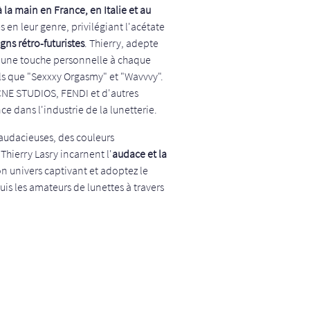
 la main en France, en Italie et au
 en leur genre, privilégiant l'acétate
gns rétro-futuristes
. Thierry, adepte
e une touche personnelle à chaque
s que "Sexxxy Orgasmy" et "Wavvvy".
CNE STUDIOS, FENDI et d'autres
e dans l'industrie de la lunetterie.
udacieuses, des couleurs
 Thierry Lasry incarnent l'
audace et la
n univers captivant et adoptez le
uis les amateurs de lunettes à travers