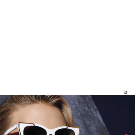
X
U
E
Y
S
E
L
S
N
A
D
X
U
E
Y
S
E
L
M
A
R
G
A
T
S
N
I
K
O