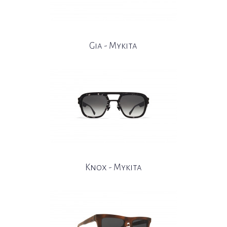
Gia - Mykita
X
U
E
Y
S
E
Knox - Mykita
L
S
N
A
D
X
U
E
Y
S
E
L