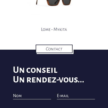
M
A
R
G
A
T
S
N
I
K
O
O
B
E
Lome - Mykita
C
A
F
Contact
Un conseil
Un rendez-vous...
Nom
E-mail