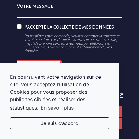
Votre message
J'accepte la collecte de mes données.
Pour valider votre demande, veuillez accepter la collecte et
le traitement de vos données. Si vous ne le souhaitez pas,
merci de prendre contact avec nous par téléphone et
préciser votre souhait concernant le traitement de vos
données.
Envoyer
En poursuivant votre navigation sur ce
site, vous acceptez l’utilisation de
Cookies pour vous proposer des
14h
19h
publicités ciblées et réaliser des
10h
statistiques.
En savoir plus
LE LUNDI
Je suis d’accord
DU MARDI AU SAMEDI