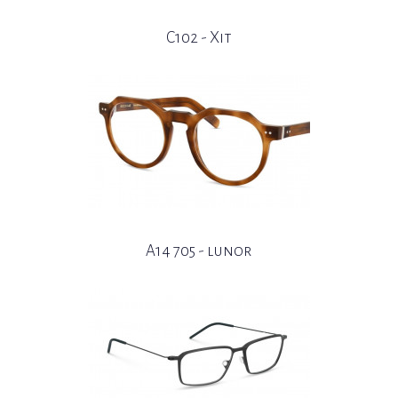
C102 - Xit
A14 705 - lunor