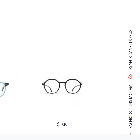
X
U
E
Y
S
E
L
S
N
A
D
X
U
E
Y
S
E
L
M
A
R
G
A
T
S
N
I
K
O
O
B
E
C
A
F
Bikki