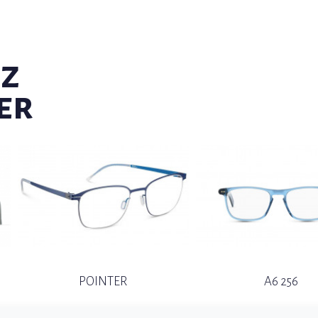
ez
er
POINTER
A6 256