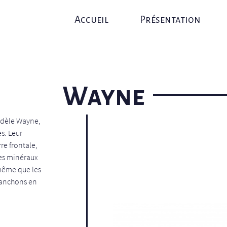
Accueil
Présentation
Wayne
modèle Wayne,
s. Leur
re frontale,
rres minéraux
 même que les
manchons en