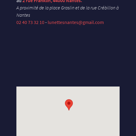
au
2 rue Franklin, 44000 Nantes.
A proximité de la place Graslin et de la rue Crébillon à
Nantes
02 40 73 32 10
-
lunettesnantes@gmail.com
X
U
E
Y
S
E
L
S
N
A
D
X
U
E
Y
S
E
L
M