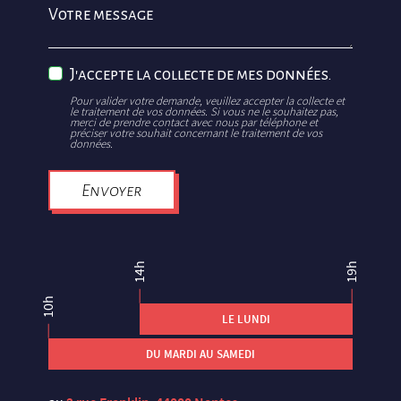
Votre message
J'accepte la collecte de mes données.
Pour valider votre demande, veuillez accepter la collecte et
le traitement de vos données. Si vous ne le souhaitez pas,
merci de prendre contact avec nous par téléphone et
préciser votre souhait concernant le traitement de vos
données.
Envoyer
14h
19h
10h
LE LUNDI
DU MARDI AU SAMEDI