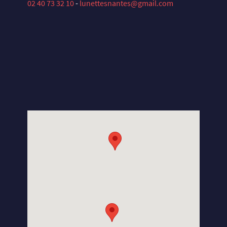
02 40 73 32 10
-
lunettesnantes@gmail.com
X
U
E
Y
S
E
L
S
N
A
D
X
U
E
Y
S
E
L
M
A
R
G
A
T
S
N
I