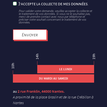
J'accepte la collecte de mes données.
Pour valider votre demande, veuillez accepter la collecte et
le traitement de vos données. Si vous ne le souhaitez pas,
merci de prendre contact avec nous par téléphone et
préciser votre souhait concernant le traitement de vos
données.
Envoyer
14h
19h
10h
LE LUNDI
DU MARDI AU SAMEDI
au
2 rue Franklin, 44000 Nantes.
A proximité de la place Graslin et de la rue Crébillon à
Nantes