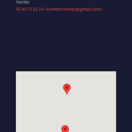
Nantes
02 40 73 32 10
-
lunettesnantes@gmail.com
X
U
E
Y
S
E
L
S
N
A
D
X
U
E
Y
S
E
L
M
A
R
G
A
T