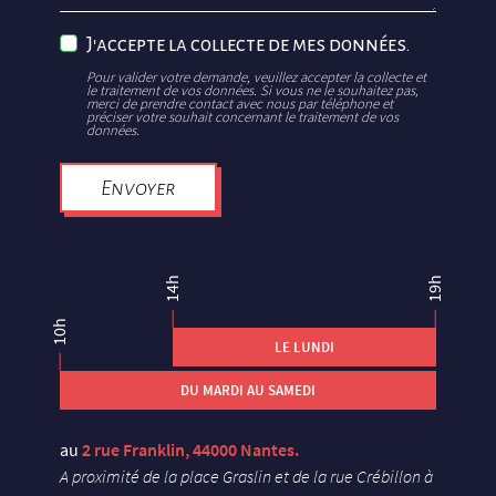
J'accepte la collecte de mes données.
Pour valider votre demande, veuillez accepter la collecte et
le traitement de vos données. Si vous ne le souhaitez pas,
merci de prendre contact avec nous par téléphone et
préciser votre souhait concernant le traitement de vos
données.
Envoyer
14h
19h
10h
LE LUNDI
DU MARDI AU SAMEDI
au
2 rue Franklin, 44000 Nantes.
A proximité de la place Graslin et de la rue Crébillon à