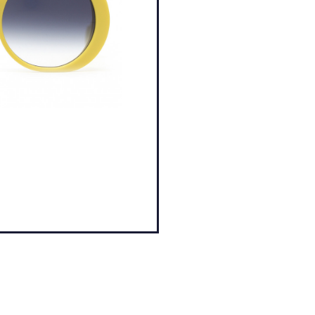
X
U
E