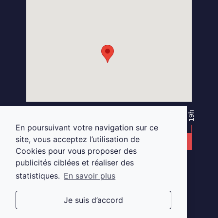
S
E
L
M
A
R
G
A
T
S
N
I
K
O
O
B
E
C
A
F
10h
19h
13h30
14h30
En poursuivant votre navigation sur ce
site, vous acceptez l’utilisation de
DU MARDI AU SAMEDI
Cookies pour vous proposer des
publicités ciblées et réaliser des
au
18 Place Viarme, 44000 Nantes.
statistiques.
En savoir plus
02 28 29 88 32
-
nantes.opticien@gmail.com
Je suis d’accord
CONCEPTION
MENTIONS LÉGALES ET RGPD