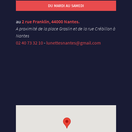
DU MARDI AU SAMEDI
au
2 rue Franklin, 44000 Nantes.
A proximité de la place Graslin et de la rue Crébillon à
Nantes
02 40 73 32 10
-
lunettesnantes@gmail.com
X
U
E
Y
S
E
L
S
N
A
D
X
U
E
Y