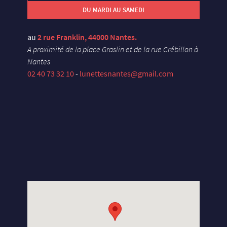
DU MARDI AU SAMEDI
au
2 rue Franklin, 44000 Nantes.
A proximité de la place Graslin et de la rue Crébillon à
Nantes
02 40 73 32 10
-
lunettesnantes@gmail.com
X
U
E
Y
S
E
L
S
N
A
D
X
U
E
Y