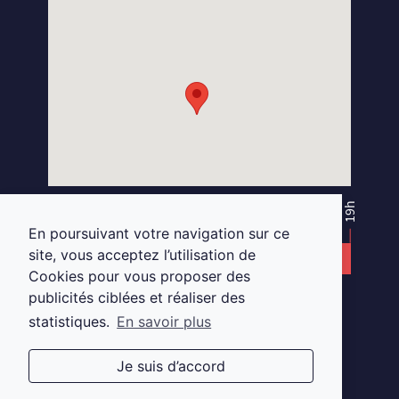
S
E
L
M
A
R
G
A
T
S
N
I
K
O
O
B
E
C
A
F
10h
19h
13h30
14h30
En poursuivant votre navigation sur ce
site, vous acceptez l’utilisation de
DU MARDI AU SAMEDI
Cookies pour vous proposer des
publicités ciblées et réaliser des
au
18 Place Viarme, 44000 Nantes.
statistiques.
En savoir plus
02 28 29 88 32
-
nantes.opticien@gmail.com
Je suis d’accord
CONCEPTION
MENTIONS LÉGALES ET RGPD