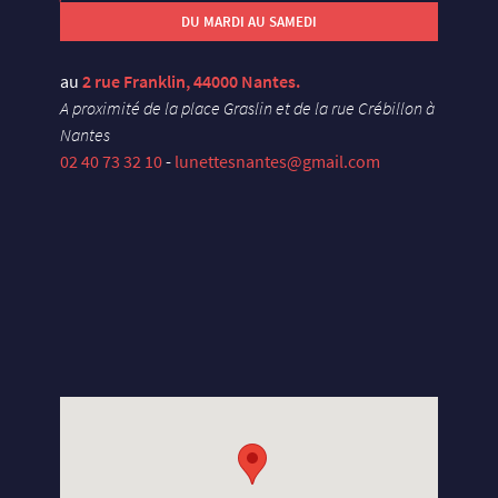
DU MARDI AU SAMEDI
au
2 rue Franklin, 44000 Nantes.
A proximité de la place Graslin et de la rue Crébillon à
Nantes
02 40 73 32 10
-
lunettesnantes@gmail.com
X
U
E
Y
S
E
L
S
N
A
D
X
U
E
Y