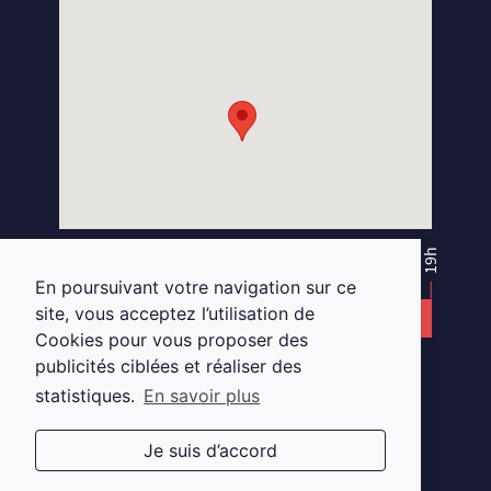
S
E
L
M
A
R
G
A
T
S
N
I
K
O
O
B
E
C
A
F
10h
19h
13h30
14h30
En poursuivant votre navigation sur ce
site, vous acceptez l’utilisation de
DU MARDI AU SAMEDI
Cookies pour vous proposer des
publicités ciblées et réaliser des
au
18 Place Viarme, 44000 Nantes.
statistiques.
En savoir plus
02 28 29 88 32
-
nantes.opticien@gmail.com
Je suis d’accord
CONCEPTION
MENTIONS LÉGALES ET RGPD