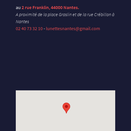
au
2 rue Franklin, 44000 Nantes.
A proximité de la place Graslin et de la rue Crébillon à
Nantes
02 40 73 32 10
-
lunettesnantes@gmail.com
X
U
E
Y
S
E
L
S
N
A
D
X
U
E
Y
S
E
L