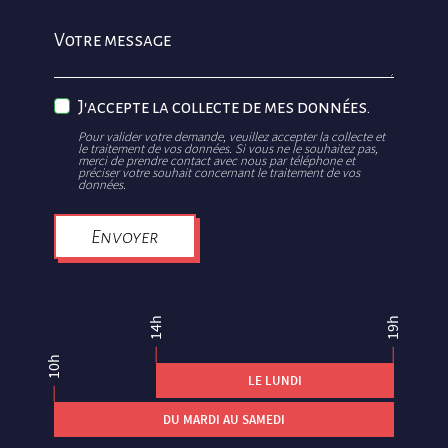
Votre message
J'accepte la collecte de mes données.
Pour valider votre demande, veuillez accepter la collecte et
le traitement de vos données. Si vous ne le souhaitez pas,
merci de prendre contact avec nous par téléphone et
préciser votre souhait concernant le traitement de vos
données.
Envoyer
14h
19h
10h
LE LUNDI
DU MARDI AU SAMEDI