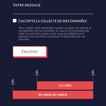
Votre message
J'accepte la collecte de mes données.
Pour valider votre demande, veuillez accepter la collecte et
le traitement de vos données. Si vous ne le souhaitez pas,
merci de prendre contact avec nous par téléphone et
préciser votre souhait concernant le traitement de vos
données.
Envoyer
14h
19h
10h
LE LUNDI
DU MARDI AU SAMEDI