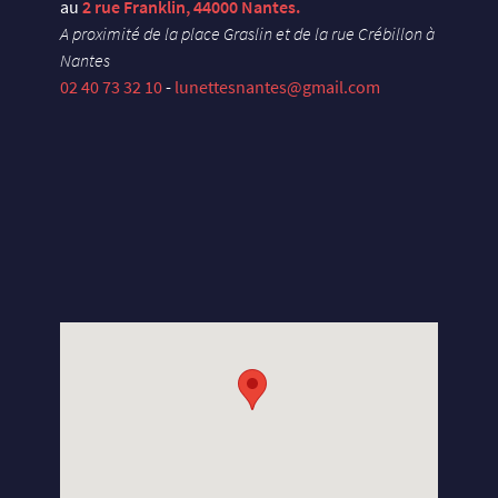
au
2 rue Franklin, 44000 Nantes.
A proximité de la place Graslin et de la rue Crébillon à
Nantes
02 40 73 32 10
-
lunettesnantes@gmail.com
X
U
E
Y
S
E
L
S
N
A
D
X
U
E
Y
S
E
L