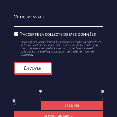
Votre message
J'accepte la collecte de mes données.
Pour valider votre demande, veuillez accepter la collecte et
le traitement de vos données. Si vous ne le souhaitez pas,
merci de prendre contact avec nous par téléphone et
préciser votre souhait concernant le traitement de vos
données.
Envoyer
14h
19h
10h
LE LUNDI
DU MARDI AU SAMEDI