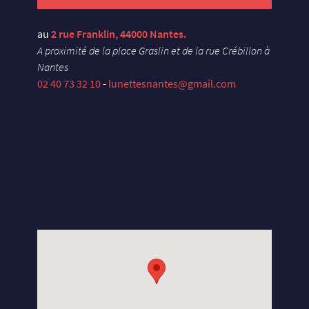
au
2 rue Franklin, 44000 Nantes.
A proximité de la place Graslin et de la rue Crébillon à
Nantes
02 40 73 32 10
-
lunettesnantes@gmail.com
X
U
E
Y
S
E
L
S
N
A
D
X
U
E
Y
S
E
L