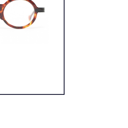
X
U
E